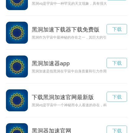
黑洞vq是宇宙中一种罕见的天文现象，具有强大的引力场和独特
黑洞加速下载器下载免费版
下载
黑洞作为宇宙中最神秘的存在之一，其巨大的引力场一直让人们
黑洞加速器app
下载
黑洞加速是指黑洞在宇宙中自身质量和引力作用下不断增大和加
下载黑洞加速官网最新版
下载
黑洞vq是宇宙中一个神秘而令人着迷的存在，科学家们一直在努
黑洞器加速官网
下载