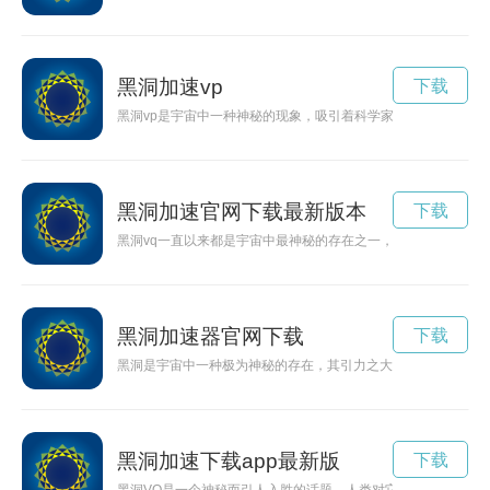
黑洞加速vp
下载
黑洞vp是宇宙中一种神秘的现象，吸引着科学家和探险家的热情
黑洞加速官网下载最新版本
下载
黑洞vq一直以来都是宇宙中最神秘的存在之一，它们吸引着无
黑洞加速器官网下载
下载
黑洞是宇宙中一种极为神秘的存在，其引力之大足以吞噬一切物
黑洞加速下载app最新版
下载