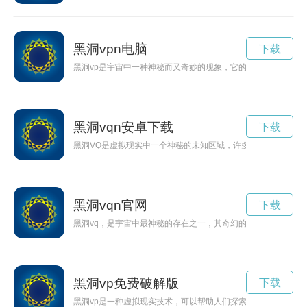
黑洞vpn电脑
下载
黑洞vp是宇宙中一种神秘而又奇妙的现象，它的存在让人们对宇
黑洞vqn安卓下载
下载
黑洞VQ是虚拟现实中一个神秘的未知区域，许多人对其充满好
黑洞vqn官网
下载
黑洞vq，是宇宙中最神秘的存在之一，其奇幻的特性和吞噬一切
黑洞vp免费破解版
下载
黑洞vp是一种虚拟现实技术，可以帮助人们探索黑洞的奥秘。本