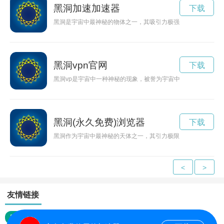
黑洞加速加速器
下载
黑洞是宇宙中最神秘的物体之一，其吸引力极强，引领着宇宙的
黑洞vpn官网
下载
黑洞vp是宇宙中一种神秘的现象，被誉为宇宙中最具研究价值的
黑洞(永久免费)浏览器
下载
黑洞作为宇宙中最神秘的天体之一，其引力极限能够加速物体运
<
>
友情链接
网站地图