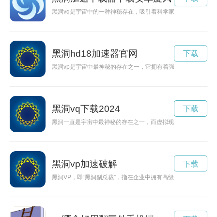
黑洞vq是宇宙中的一种神秘存在，吸引着科学家们的极大兴趣。
黑洞hd18加速器官网
下载
黑洞vp是宇宙中最神秘的存在之一，它拥有着强大的引力场，能
黑洞vq下载2024
下载
黑洞一直是宇宙中最神秘的存在之一，而虚拟现实技术的发展为我们
黑洞vp加速破解
下载
黑洞VP，即“黑洞副总裁”，指在企业中拥有高级职务但无实际