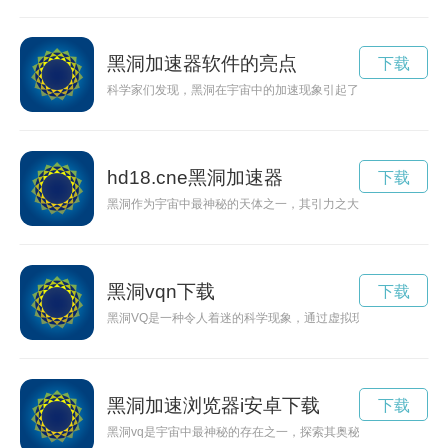
黑洞加速器软件的亮点
下载
科学家们发现，黑洞在宇宙中的加速现象引起了人们的关注。它
hd18.cne黑洞加速器
下载
黑洞作为宇宙中最神秘的天体之一，其引力之大令人惊叹。黑洞
黑洞vqn下载
下载
黑洞VQ是一种令人着迷的科学现象，通过虚拟现实技术，我们
黑洞加速浏览器i安卓下载
下载
黑洞vq是宇宙中最神秘的存在之一，探索其奥秘不仅可以揭示宇