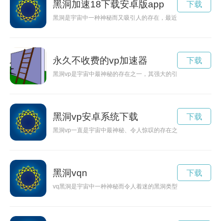
黑洞加速18下载安卓版app
下载
黑洞是宇宙中一种神秘而又吸引人的存在，最近科学家们又发现
永久不收费的vp加速器
下载
黑洞vp是宇宙中最神秘的存在之一，其强大的引力场和时空扭曲
黑洞vp安卓系统下载
下载
黑洞vp一直是宇宙中最神秘、令人惊叹的存在之一。本文将带领
黑洞vqn
下载
vq黑洞是宇宙中一种神秘而令人着迷的黑洞类型，其独特的性质