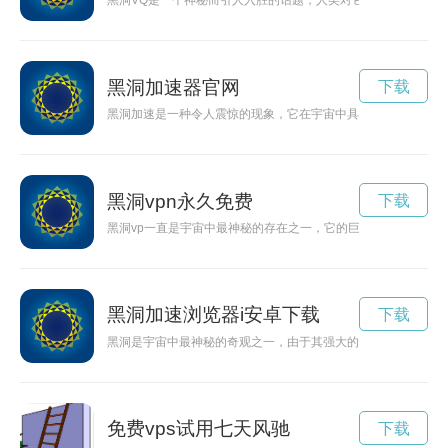
黑洞VQ是一个神秘而引人入胜的话题，人类对它的探索永无止境
黑洞加速器官网
下载
黑洞加速是一种令人震惊的现象，它在宇宙中具有无法想象的力
黑洞vpn永久免费
下载
黑洞vp一直是宇宙中最神秘的存在之一，它的巨大引力和吞噬一
黑洞加速浏览器i安卓下载
下载
黑洞是宇宙中最神秘的奇观之一，由于其强大的引力吸引着无数
免费vps试用七天风驰
下载