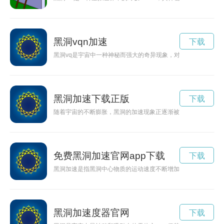
黑洞vqn加速
下载
黑洞vq是宇宙中一种神秘而强大的奇异现象，对于科学家们来
黑洞加速下载正版
下载
随着宇宙的不断膨胀，黑洞的加速现象正逐渐被科学家们发现。
免费黑洞加速官网app下载
下载
黑洞加速是指黑洞中心物质的运动速度不断增加的现象，也是宇
黑洞加速度器官网
下载