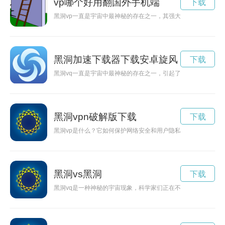
vp哪个好用翻国外手机端
下载
黑洞vp一直是宇宙中最神秘的存在之一，其强大的引力场让人们
黑洞加速下载器下载安卓旋风
下载
黑洞vq一直是宇宙中最神秘的存在之一，引起了科学家和普通
黑洞vpn破解版下载
下载
黑洞vp是什么？它如何保护网络安全和用户隐私？本文将揭秘黑
黑洞vs黑洞
下载
黑洞vq是一种神秘的宇宙现象，科学家们正在不懈努力去揭秘其