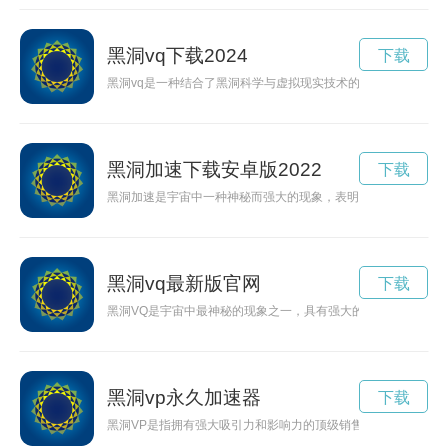
黑洞vq下载2024
下载
黑洞vq是一种结合了黑洞科学与虚拟现实技术的新型体验，让
黑洞加速下载安卓版2022
下载
黑洞加速是宇宙中一种神秘而强大的现象，表明了黑洞在引力之
黑洞vq最新版官网
下载
黑洞VQ是宇宙中最神秘的现象之一，具有强大的吸引力，让人无
黑洞vp永久加速器
下载
黑洞VP是指拥有强大吸引力和影响力的顶级销售人员。他们可