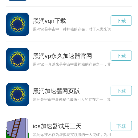
黑洞vqn下载
下载
黑洞vq是宇宙中一种神秘的存在，对于人类来说充满未知和挑
黑洞vp永久加速器官网
下载
黑洞vp一直以来是宇宙中最神秘的存在之一，其引力之大和吞噬
黑洞加速噐网页版
下载
黑洞是宇宙中最神秘也最吸引人的存在之一，其引力之大让人不
ios加速器试用三天
下载
黑洞vp技术作为虚拟现实领域的一大突破，为用户带来沉浸式的