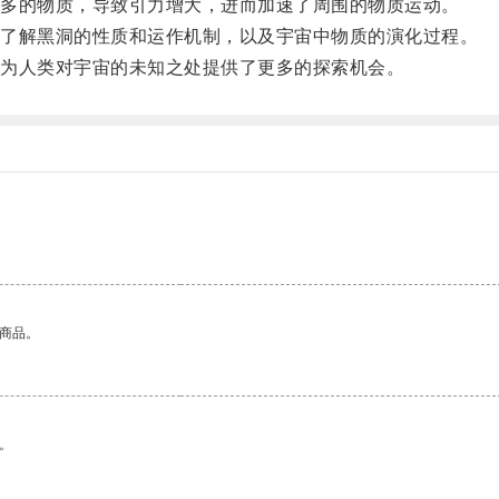
多的物质，导致引力增大，进而加速了周围的物质运动。
了解黑洞的性质和运作机制，以及宇宙中物质的演化过程。
为人类对宇宙的未知之处提供了更多的探索机会。
的商品。
。