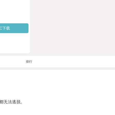
PC下载
排行
都无法逃脱。