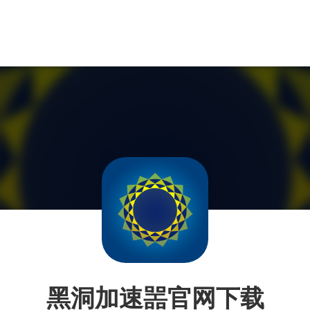
黑洞加速噐官网下载