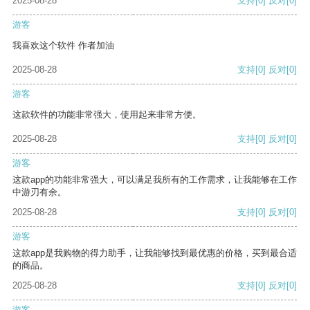
2025-08-28
支持
[0]
反对
[0]
游客
我喜欢这个软件 作者加油
2025-08-28
支持
[0]
反对
[0]
游客
这款软件的功能非常强大，使用起来非常方便。
2025-08-28
支持
[0]
反对
[0]
游客
这款app的功能非常强大，可以满足我所有的工作需求，让我能够在工作
中游刃有余。
2025-08-28
支持
[0]
反对
[0]
游客
这款app是我购物的得力助手，让我能够找到最优惠的价格，买到最合适
的商品。
2025-08-28
支持
[0]
反对
[0]
游客