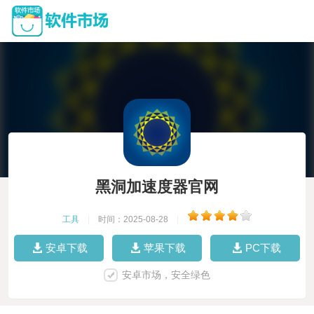
黑洞加速度器官网
工具
|
时间：2025-08-28
|
安卓下载
苹果下载
PC下载
安卓市场，安全绿色