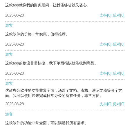
这款app就像我的财务顾问，让我能够省钱又省心。
2025-08-28
支持
[0]
反对
[0]
游客
这款软件的价格非常实惠，值得推荐。
2025-08-28
支持
[0]
反对
[0]
游客
这款app的物流非常快捷，我下单后很快就能收到商品。
2025-08-28
支持
[0]
反对
[0]
游客
这款办公软件的功能非常全面，涵盖了文档、表格、演示文稿等各个方
面。我可以使用它来完成日常办公的所有任务，非常方便。
2025-08-28
支持
[0]
反对
[0]
游客
这款软件的功能非常全面，可以满足我所有需求。