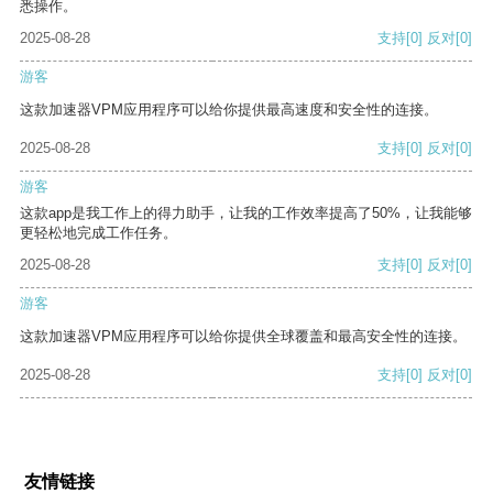
悉操作。
2025-08-28
支持
[0]
反对
[0]
游客
这款加速器VPM应用程序可以给你提供最高速度和安全性的连接。
2025-08-28
支持
[0]
反对
[0]
游客
这款app是我工作上的得力助手，让我的工作效率提高了50%，让我能够
更轻松地完成工作任务。
2025-08-28
支持
[0]
反对
[0]
游客
这款加速器VPM应用程序可以给你提供全球覆盖和最高安全性的连接。
2025-08-28
支持
[0]
反对
[0]
友情链接