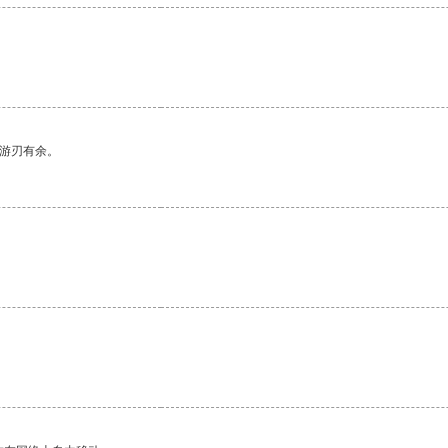
。
中游刃有余。