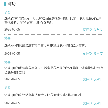
评论
游客
这款软件非常实用，可以帮助我解决很多问题。比如，我可以使用它来
查找资料、翻译语言、编写代码等。
2025-09-05
支持
[0]
反对
[0]
游客
这款app的视频资源非常丰富，可以满足我不同的娱乐需求。
2025-09-05
支持
[0]
反对
[0]
游客
这款app的课程非常丰富，可以满足我不同的学习需求，让我能够找到自
己感兴趣的知识。
2025-09-05
支持
[0]
反对
[0]
游客
这款app的路线规划非常精准，让我能够快速到达目的地。
2025-09-05
支持
[0]
反对
[0]