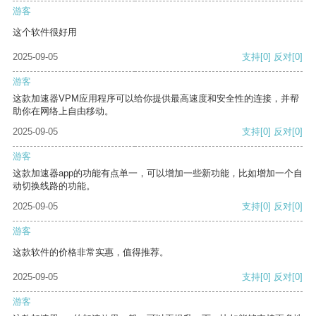
游客
这个软件很好用
2025-09-05
支持
[0]
反对
[0]
游客
这款加速器VPM应用程序可以给你提供最高速度和安全性的连接，并帮
助你在网络上自由移动。
2025-09-05
支持
[0]
反对
[0]
游客
这款加速器app的功能有点单一，可以增加一些新功能，比如增加一个自
动切换线路的功能。
2025-09-05
支持
[0]
反对
[0]
游客
这款软件的价格非常实惠，值得推荐。
2025-09-05
支持
[0]
反对
[0]
游客