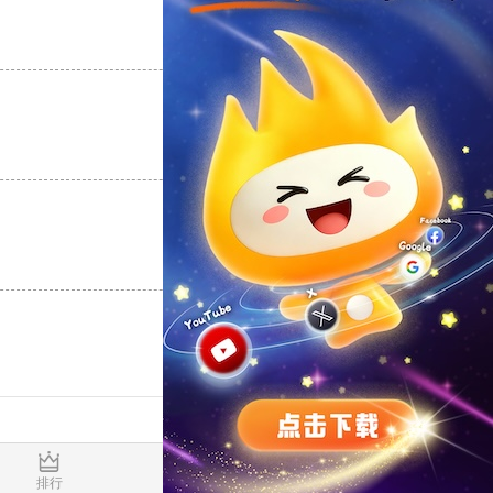
支持
[0]
反对
[0]
支持
[0]
反对
[0]
支持
[0]
反对
[0]
0.016436s
排行
推荐