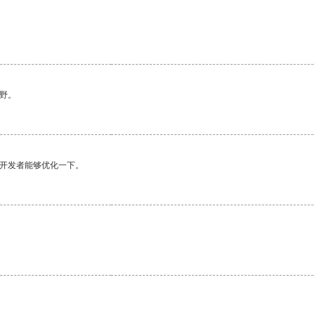
。
野。
望开发者能够优化一下。